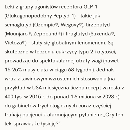
Leki z grupy agonistów receptora GLP-1
(Glukagonopodobny Peptyd-1) – takie jak
semaglutyd (Ozempic®, Wegovy®), tirzepatyd
(Mounjaro®, Zepbound®) i liraglutyd (Saxenda®,
Victoza®) – stały się globalnym fenomenem. Są
skuteczne w leczeniu cukrzycy typu 2 i otyłości,
prowadząc do spektakularnej utraty wagi (nawet
15-25% masy ciała w ciągu 68 tygodni). Jednak
wraz z lawinowym wzrostem ich stosowania (na
przykład w USA miesięczna liczba recept wzrosła z
400 tys. w 2015 r. do ponad 1,6 miliona w 2023 r.)
do gabinetów trychologicznych coraz częściej
trafiają pacjenci z alarmującym pytaniem: „Czy ten
lek sprawia, że łysieję?”.