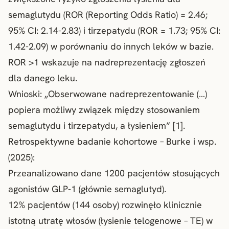
semaglutydu (ROR (Reporting Odds Ratio) = 2.46;
95% CI: 2.14-2.83) i tirzepatydu (ROR = 1.73; 95% CI:
1.42-2.09) w porównaniu do innych leków w bazie.
ROR >1 wskazuje na nadreprezentację zgłoszeń
dla danego leku.
Wnioski: „Obserwowane nadreprezentowanie (…)
popiera możliwy związek między stosowaniem
semaglutydu i tirzepatydu, a łysieniem” [1].
Retrospektywne badanie kohortowe – Burke i wsp.
(2025):
Przeanalizowano dane 1200 pacjentów stosujących
agonistów GLP-1 (głównie semaglutyd).
12% pacjentów (144 osoby) rozwinęło klinicznie
istotną utratę włosów (
łysienie telogenowe
– TE) w