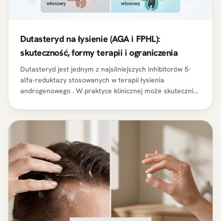
Dutasteryd na łysienie (AGA i FPHL):
skuteczność, formy terapii i ograniczenia
Dutasteryd jest jednym z najsilniejszych inhibitorów 5-
alfa-reduktazy stosowanych w terapii łysienia
androgenowego . W praktyce klinicznej może skutecznie
hamować progresję AGA/FPHL, a u części pacjentów
poprawiać gęstość i…