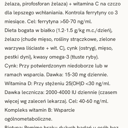
żelaza, pirofosforan żelaza) + witamina C na czczo
dla lepszego wchłaniania. Kontrola ferrytyny co 3
miesiące. Cel: ferrytyna >50-70 ng/ml.
Dieta bogata w białko
(1.2-1.5 g/kg m.c./dzień),
żelazo (chude mięso, rośliny strączkowe, zielone
warzywa liściaste + wit. C), cynk (ostrygi, mięso,
pestki dyni), kwasy omega-3 (tłuste ryby).
Cynk: Przy potwierdzonym niedoborze lub w
ramach wsparcia. Dawka: 15-30 mg dziennie.
Witamina D: Przy stężeniu 25(OH)D <30 ng/ml.
Dawka lecznicza: 2000-4000 IU dziennie (czasem
więcej wg zaleceń lekarza). Cel: 40-60 ng/ml.
Kompleks witamin B: Wsparcie
ogólnometaboliczne.
Biotyna: Pomimo braku dużych badań u osób bez