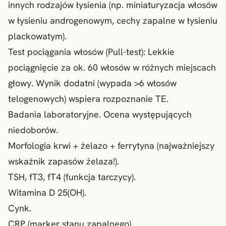
innych rodzajów łysienia (np. miniaturyzacja włosów
w łysieniu androgenowym, cechy zapalne w łysieniu
plackowatym).
Test pociągania włosów (Pull-test): Lekkie
pociągnięcie za ok. 60 włosów w różnych miejscach
głowy. Wynik dodatni (wypada >6 włosów
telogenowych) wspiera rozpoznanie TE.
Badania laboratoryjne. Ocena występujących
niedoborów.
Morfologia krwi + żelazo + ferrytyna (najważniejszy
wskaźnik zapasów żelaza!).
TSH, fT3, fT4 (funkcja tarczycy).
Witamina D 25(OH).
Cynk.
CRP (marker stanu zapalnego).