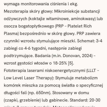
wymaga monitorowania ciśnienia i ekg.
Mezoterapia skóry głowy
: Mikroiniekcje substancji
odżywczych (koktajle witaminowe, aminokwasy) lub
osocza bogatopłytkowego (PRP – Platelet Rich
Plasma) bezpośrednio w skórę głowy. PRP zawiera
czynniki wzrostu stymulujące mieszki. Schemat: 3-4
zabiegi co 4-6 tygodni, następnie zabiegi
podtrzymujące. Badania (m.in. Donovan, 2024) –
wzrost gęstości włosów o 18-25% [5].
Fototerapia laserami niskoenergetycznymi (
LLLT –
Low Level Laser Therapy
): Stymuluje metabolizm
komórek mieszka za pomocą światła o specyficznej
długości fali (np. 650nm). Stosowany w domu
(czapki, grzebienie) lub gabinecie. Standard: 20-30