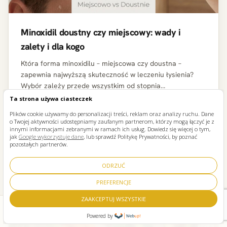
Minoxidil doustny czy miejscowy: wady i
zalety i dla kogo
Która forma minoxidilu – miejscowa czy doustna –
zapewnia najwyższą skuteczność w leczeniu łysienia?
Wybór zależy przede wszystkim od stopnia
miniaturyzacji mieszków włosowych, tolerancji organizmu
Ta strona używa ciasteczek
pacjenta oraz jego…
Plików cookie używamy do personalizacji treści, reklam oraz analizy ruchu. Dane
o Twojej aktywności udostępniamy zaufanym partnerom, którzy mogą łączyć je z
innymi informacjami zebranymi w ramach ich usług. Dowiedz się więcej o tym,
jak
Google wykorzystuje dane
, lub sprawdź Politykę Prywatności, by poznać
pozostałych partnerów.
ODRZUĆ
PREFERENCJE
ZAAKCEPTUJ WSZYSTKIE
Zadzwoń
Umawiam konsultację
Powered by