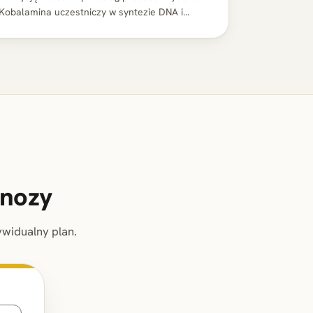
Kobalamina uczestniczy w syntezie DNA i
podziałach komórkowych, co bezpośrednio
warunkuje prawidłową pracę mieszków
włosowych,…
gnozy
widualny plan.