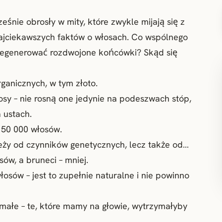
eśnie obrosły w mity, które zwykle mijają się z
ajciekawszych faktów o włosach. Co wspólnego
zregenerować rozdwojone końcówki? Skąd się
ganicznych, w tym złoto.
sy – nie rosną one jedynie na podeszwach stóp,
 ustach.
150 000 włosów.
leży od czynników genetycznych, lecz także od…
ów, a bruneci – mniej.
sów – jest to zupełnie naturalne i nie powinno
ałe – te, które mamy na głowie, wytrzymałyby