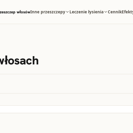
zeszczep włosów
Inne przeszczepy
Leczenie łysienia
Cennik
Efekt
włosach