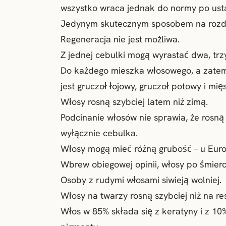
wszystko wraca jednak do normy po usta
Jedynym skutecznym sposobem na rozdwo
Regeneracja nie jest możliwa.
Z jednej cebulki mogą wyrastać dwa, trzy
Do każdego mieszka włosowego, a zate
jest gruczoł łojowy, gruczoł potowy i mi
Włosy rosną szybciej latem niż zimą.
Podcinanie włosów nie sprawia, że rosną
wyłącznie cebulka.
Włosy mogą mieć różną grubość – u Eur
Wbrew obiegowej opinii, włosy po śmierci
Osoby z rudymi włosami siwieją wolniej.
Włosy na twarzy rosną szybciej niż na res
Włos w 85% składa się z keratyny i z 10