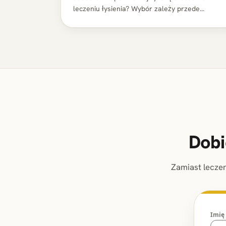
leczeniu łysienia? Wybór zależy przede
wszystkim od stopnia miniaturyzacji mieszków
włosowych, tolerancji organizmu pacjenta oraz
jego…
Dobi
Zamiast lecze
Imię