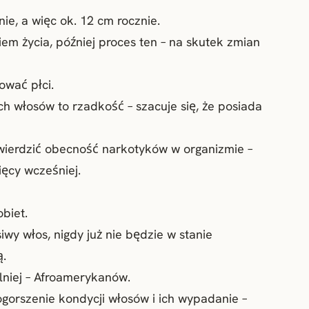
ie, a więc ok. 12 cm rocznie.
em życia, później proces ten – na skutek zmian
ować płci.
h włosów to rzadkość – szacuje się, że posiada
ierdzić obecność narkotyków w organizmie –
ięcy wcześniej.
biet.
wy włos, nigdy już nie będzie w stanie
ą.
olniej – Afroamerykanów.
orszenie kondycji włosów i ich wypadanie –