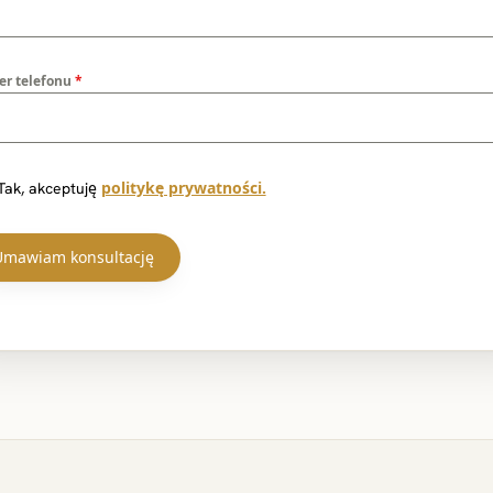
r telefonu
*
politykę prywatności.
Tak, akceptuję
Umawiam konsultację