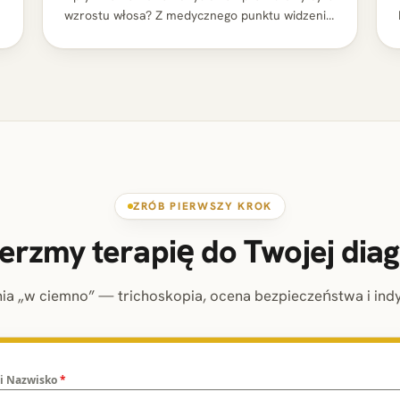
wzrostu włosa? Z medycznego punktu widzenia
kluczowe znaczenie dla funkcjonowania
mieszków włosowych mają witaminy D3, B3,…
ZRÓB PIERWSZY KROK
erzmy terapię do Twojej dia
nia „w ciemno” — trichoskopia, ocena bezpieczeństwa i indy
 i Nazwisko
*