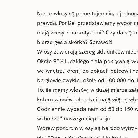
Nasze włosy są pełne tajemnic, a jednocz
prawdą. Poniżej przedstawiamy wybór n
mają włosy z narkotykami? Czy da się 
bierze gęsia skórka? Sprawdź!
Włosy zawierają szereg składników nieor
Około 95% ludzkiego ciała pokrywają wło
we wnętrzu dłoni, po bokach palców i na
Na głowie zwykle rośnie od 100 000 do 
To, ile mamy włosów, w dużej mierze za
koloru włosów: blondyni mają więcej włos
Codziennie wypada nam od 50 do 150 wło
wzbudzać naszego niepokoju.
Wbrew pozorom włosy są bardzo wytrzym
obciążenie sięgające nawet kilku ton.