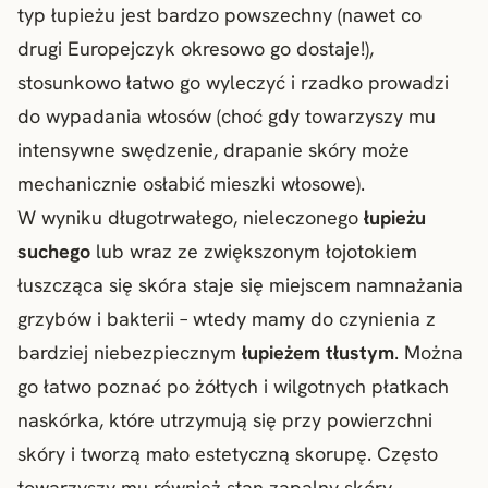
typ łupieżu jest bardzo powszechny (nawet co
drugi Europejczyk okresowo go dostaje!),
stosunkowo łatwo go wyleczyć i rzadko prowadzi
do wypadania włosów (choć gdy towarzyszy mu
intensywne swędzenie, drapanie skóry może
mechanicznie osłabić mieszki włosowe).
W wyniku długotrwałego, nieleczonego
łupieżu
suchego
lub wraz ze zwiększonym łojotokiem
łuszcząca się skóra staje się miejscem namnażania
grzybów i bakterii – wtedy mamy do czynienia z
bardziej niebezpiecznym
łupieżem tłustym
. Można
go łatwo poznać po żółtych i wilgotnych płatkach
naskórka, które utrzymują się przy powierzchni
skóry i tworzą mało estetyczną skorupę. Często
towarzyszy mu również stan zapalny skóry,