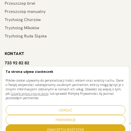
Przeszczep brwi
Przeszczep manualny
Trycholog Chorzów
Trycholog Mikołów
Trycholog Ruda Śląska
KONTAKT
733 92 82 82
32 783 73 99
Ta strona używa ciasteczek
Grupa Angelius, ul. Fabryczna 15B, 40-611 Katowice
Plików cookie używamy do personalizacji treści, reklam oraz analizy ruchu. Dane
o Twojej aktywności udostępniamy zaufanym partnerom, którzy mogą łączyć je z
klinika@perfecthairclinic.pl
innymi informacjami zebranymi w ramach ich usług. Dowiedz się więcej o tym,
jak
Google wykorzystuje dane
, lub sprawdź Politykę Prywatności, by poznać
pozostałych partnerów.
ODRZUĆ
©
2026
Perfect Hair Clinic. Wszelkie prawa zastrzeżone.
Polityka prywatności
PREFERENCJE
ZAAKCEPTUJ WSZYSTKIE