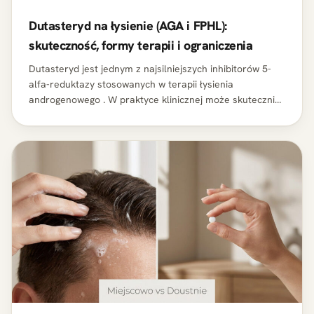
Dutasteryd na łysienie (AGA i FPHL):
skuteczność, formy terapii i ograniczenia
Dutasteryd jest jednym z najsilniejszych inhibitorów 5-
alfa-reduktazy stosowanych w terapii łysienia
androgenowego . W praktyce klinicznej może skutecznie
hamować progresję AGA/FPHL, a u części pacjentów
poprawiać gęstość i…