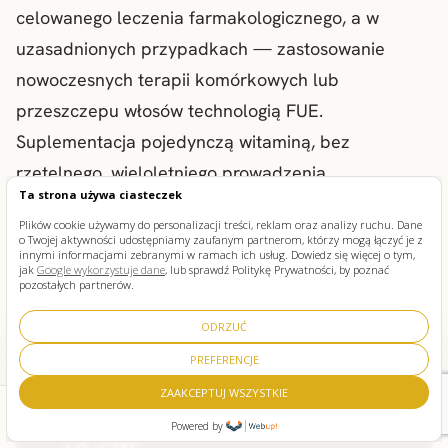
celowanego leczenia farmakologicznego
, a w
uzasadnionych przypadkach — zastosowanie
nowoczesnych terapii komórkowych lub
przeszczepu włosów technologią FUE
.
Suplementacja pojedynczą witaminą, bez
rzetelnego, wieloletniego prowadzenia
Ta strona używa ciasteczek
medycznego pacjenta, nie rozwiązuje problemów
Plików cookie używamy do personalizacji treści, reklam oraz analizy ruchu. Dane
natury genetycznej i hormonalnej.
o Twojej aktywności udostępniamy zaufanym partnerom, którzy mogą łączyć je z
innymi informacjami zebranymi w ramach ich usług. Dowiedz się więcej o tym,
jak
Google wykorzystuje dane
, lub sprawdź Politykę Prywatności, by poznać
pozostałych partnerów.
ODRZUĆ
KONSULTACJA:
PREFERENCJE
UMÓW INDYWIDUALNĄ
ZAAKCEPTUJ WSZYSTKIE
Zadzwoń
Umawiam konsultację
Powered by
OCENĘ