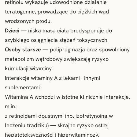
retinolu wykazuje udowodnione działanie
teratogenne, prowadzące do ciężkich wad
wrodzonych płodu.
Dzieci
— niska masa ciała predysponuje do
szybkiego osiągnięcia stężeń toksycznych.
Osoby starsze
— polipragmazja oraz spowolniony
metabolizm wątrobowy zwiększają ryzyko
kumulacji witaminy.
Interakcje witaminy A z lekami i innymi
suplementami
Witamina A wchodzi w istotne klinicznie interakcje,
m.in.:
z retinoidami doustnymi (np. izotretynoina w
leczeniu trądziku) — skrajne ryzyko ostrej
hepatotoksyczności i hiperwitaminozy,